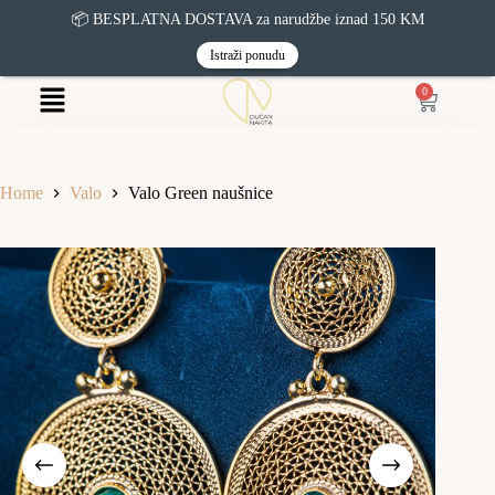
📦 BESPLATNA DOSTAVA za narudžbe iznad 150 KM
Istraži ponudu
0
Home
Valo
Valo Green naušnice