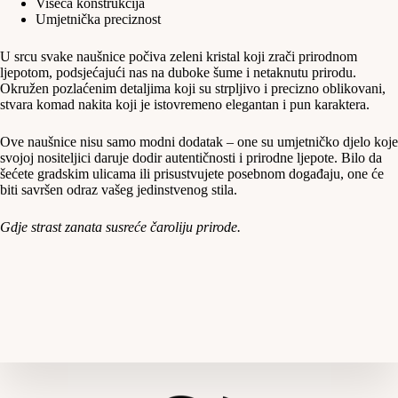
Viseća konstrukcija
Umjetnička preciznost
U srcu svake naušnice počiva zeleni kristal koji zrači prirodnom
ljepotom, podsjećajući nas na duboke šume i netaknutu prirodu.
Okružen pozlaćenim detaljima koji su strpljivo i precizno oblikovani,
stvara komad nakita koji je istovremeno elegantan i pun karaktera.
Ove naušnice nisu samo modni dodatak – one su umjetničko djelo koje
svojoj nositeljici daruje dodir autentičnosti i prirodne ljepote. Bilo da
šećete gradskim ulicama ili prisustvujete posebnom događaju, one će
biti savršen odraz vašeg jedinstvenog stila.
Gdje strast zanata susreće čaroliju prirode.