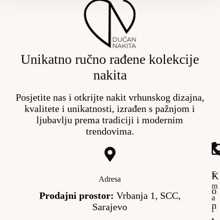
Unikatno ručno rađene kolekcije
nakita
Posjetite nas i otkrijte nakit vrhunskog dizajna,
kvalitete i unikatnosti, izrađen s pažnjom i
ljubavlju prema tradiciji i modernim
trendovima.
E
K
Adresa
m
o
Prodajni prostor:
Vrbanja 1, SCC,
a
n
Sarajevo
i