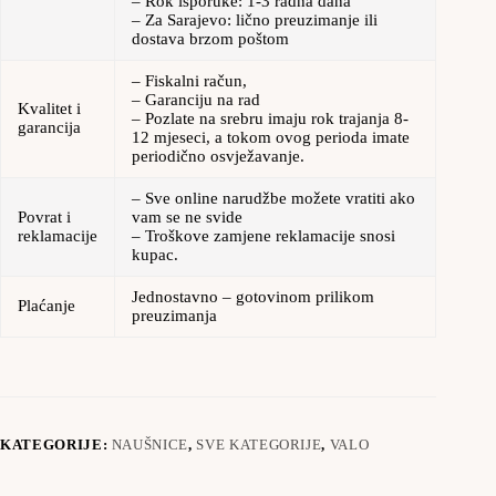
– Rok isporuke: 1-3 radna dana
– Za Sarajevo: lično preuzimanje ili
dostava brzom poštom
– Fiskalni račun,
– Garanciju na rad
Kvalitet i
– Pozlate na srebru imaju rok trajanja 8-
garancija
12 mjeseci, a tokom ovog perioda imate
periodično osvježavanje.
– Sve online narudžbe možete vratiti ako
Povrat i
vam se ne svide
reklamacije
– Troškove zamjene reklamacije snosi
kupac.
Jednostavno – gotovinom prilikom
Plaćanje
preuzimanja
KATEGORIJE:
NAUŠNICE
,
SVE KATEGORIJE
,
VALO