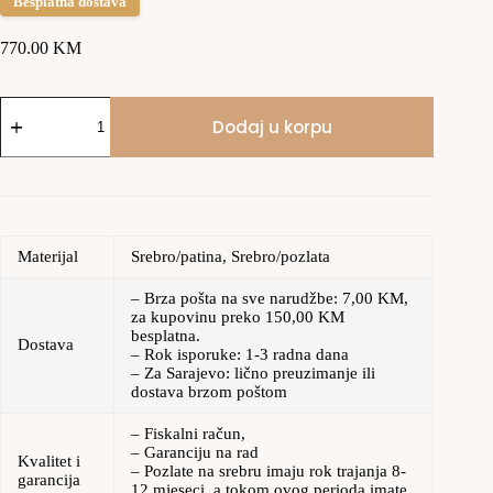
Besplatna dostava
770.00
KM
Dodaj u korpu
Materijal
Srebro/patina, Srebro/pozlata
– Brza pošta na sve narudžbe: 7,00 KM,
za kupovinu preko 150,00 KM
besplatna.
Dostava
– Rok isporuke: 1-3 radna dana
– Za Sarajevo: lično preuzimanje ili
dostava brzom poštom
– Fiskalni račun,
– Garanciju na rad
Kvalitet i
– Pozlate na srebru imaju rok trajanja 8-
garancija
12 mjeseci, a tokom ovog perioda imate