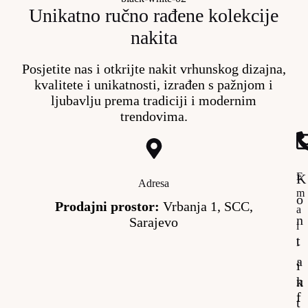
Unikatno ručno rađene kolekcije
nakita
Posjetite nas i otkrijte nakit vrhunskog dizajna,
kvalitete i unikatnosti, izrađen s pažnjom i
ljubavlju prema tradiciji i modernim
trendovima.
E
K
Adresa
m
o
Prodajni prostor:
Vrbanja 1, SCC,
a
n
Sarajevo
i
t
l
a
i
n
k
f
t