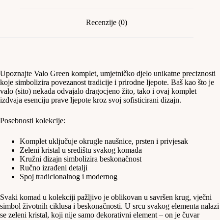
Recenzije (0)
Upoznajte Valo Green komplet, umjetničko djelo unikatne preciznosti
koje simbolizira povezanost tradicije i prirodne ljepote. Baš kao što je
valo (sito) nekada odvajalo dragocjeno žito, tako i ovaj komplet
izdvaja esenciju prave ljepote kroz svoj sofisticirani dizajn.
Posebnosti kolekcije:
Komplet uključuje okrugle naušnice, prsten i privjesak
Zeleni kristal u središtu svakog komada
Kružni dizajn simbolizira beskonačnost
Ručno izrađeni detalji
Spoj tradicionalnog i modernog
Svaki komad u kolekciji pažljivo je oblikovan u savršen krug, vječni
simbol životnih ciklusa i beskonačnosti. U srcu svakog elementa nalazi
se zeleni kristal, koji nije samo dekorativni element – on je čuvar